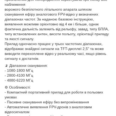
наближення
ворожого безпілотного літального апарата шляхом
сканування ефіру аналогового FPV-відео у визначених
діапазонах частот. За наданою базовою інструкцією,
виявлення можливе орієнтовно від 4 км і більше, однак
фактична дальність залежить від рельєфу, завад, типу БПЛА,
типу встановлених антен, висоти польоту, орієнтації приладу
та якості сигналу.
Прилад одночасно працює у трьох частотних діапазонах,
відображає знайдені сигнали на TFT-дисплеї 2,5" та може
виводити перехоплене відео у реальному часі, якщо рівень
сигналу є достатнім.
📡 Діапазони сканування:
- 1080-1800 МГц
- 2800-4100 МГц
- 4880-6220 МГц
⚙️ Особливості:
- Компактний портативний прилад для роботи в польових
умовах
- Пасивне сканування ефіру без випромінювання
- Автоматичне виявлення FPV-дронів з аналоговим
відеосигналом