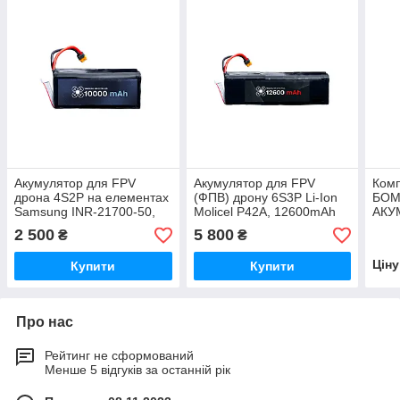
Акумулятор для FPV
Акумулятор для FPV
Комп
дрона 4S2P на елементах
(ФПВ) дрону 6S3P Li-Ion
БОМ
Samsung INR-21700-50,
Molicel P42A, 12600mAh
АКУ
10 000 mAh
СКИ
2 500
5 800
₴
₴
Цін
Купити
Купити
Про нас
Рейтинг не сформований
Менше 5 відгуків за останній рік