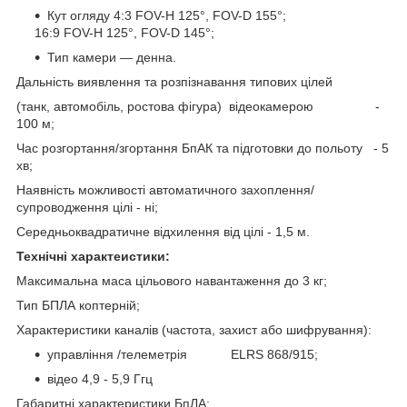
Кут огляду 4:3 FOV-H 125°, FOV-D 155°;
16:9 FOV-H 125°, FOV-D 145°;
Тип камери — денна.
Дальність виявлення та розпізнавання типових цілей
(танк, автомобіль, ростова фігура) відеокамерою -
100 м;
Час розгортання/згортання БпАК та підготовки до польоту - 5
хв;
Наявність можливості автоматичного захоплення/
супроводження цілі - ні;
Середньоквадратичне відхилення від цілі - 1,5 м.
Технічні характеистики:
Максимальна маса цільового навантаження до 3 кг;
Тип БПЛА коптерній;
Характеристики каналів (частота, захист або шифрування):
управління /телеметрія ELRS 868/915;
відео 4,9 - 5,9 Ггц
Габаритні характеристики БпЛА: