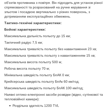
обʼєктів противника з повітря. Він підходить для установ різної
спрямованості та розрахований на ручне керування зі
зльотом і посадкою вертикально з різних поверхонь, з
дотриманням експлуатаційних обмежень.
Тактико-технічні характеристики:
Бойові характеристики:
Максимальна дальність польоту до 15 км;
Тактичний радіус 7,5 км;
Максимальна тривалість польоту без навантаження 23 хв;
Максимальна тривалість польоту з навантаженням 15 хв;
Максимальна висота польоту 500 м;
Робоча висота польоту 70 м;
Мінімальна швидкість польоту БпАК 0 км;
Крейсерська швидкість польоту БпАк 60 км/год;
Максимальна швидкість польоту БпАК 100 км/год;
Наявні оптико-електронні засоби розвідки (відео,-сутінкової та
тепловізійної камери):
Роздільна здатність 1200 TVL